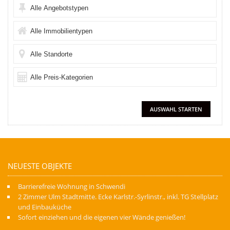
NEUESTE OBJEKTE
Barrierefreie Wohnung in Schwendi
2 Zimmer Ulm Stadtmitte. Ecke Karlstr.-Syrlinstr., inkl. TG Stellplatz
und Einbauküche
Sofort einziehen und die eigenen vier Wände genießen!