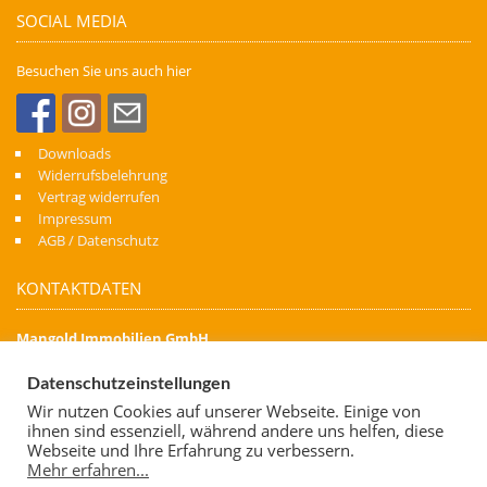
SOCIAL MEDIA
Besuchen Sie uns auch hier
Downloads
Widerrufsbelehrung
Vertrag widerrufen
Impressum
AGB / Datenschutz
KONTAKTDATEN
Mangold Immobilien GmbH
Denn Immobilien schaffen Zukunft
Datenschutzeinstellungen
Kapellenstraße 74
Wir nutzen Cookies auf unserer Webseite. Einige von
88471 Laupheim
ihnen sind essenziell, während andere uns helfen, diese
Telefon: 07392 700 06 62
Webseite und Ihre Erfahrung zu verbessern.
Mehr erfahren...
Mobil: 0173 7638 667