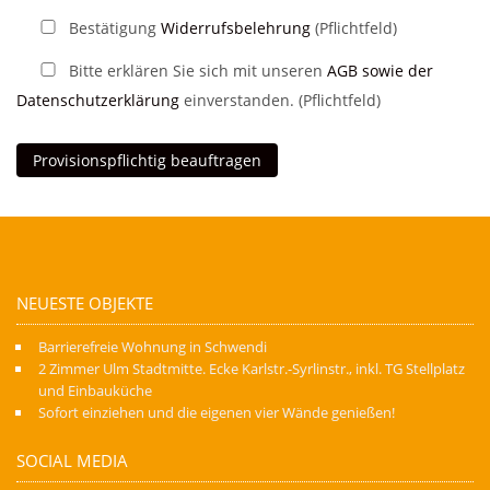
Bestätigung
Widerrufsbelehrung
(Pflichtfeld)
Bitte erklären Sie sich mit unseren
AGB sowie der
Datenschutzerklärung
einverstanden. (Pflichtfeld)
NEUESTE OBJEKTE
Barrierefreie Wohnung in Schwendi
2 Zimmer Ulm Stadtmitte. Ecke Karlstr.-Syrlinstr., inkl. TG Stellplatz
und Einbauküche
Sofort einziehen und die eigenen vier Wände genießen!
SOCIAL MEDIA