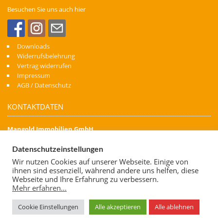
Besuchen Sie uns auch hier
Downloads
Widerrufsbelehrung
Vertrag widerrufen
Impressum
AGB / Datenschutz
KONTAKTDATEN
Mangold Immobilien GmbH
Denn Immobilien schaffen Zukunft
Datenschutzeinstellungen
Kapellenstraße 74
Wir nutzen Cookies auf unserer Webseite. Einige von
88471 Laupheim
ihnen sind essenziell, während andere uns helfen, diese
Telefon: 07392 700 06 62
Webseite und Ihre Erfahrung zu verbessern.
Mehr erfahren...
Mobil: 0173 7638 667
E-Mail:
info@mangold-immobilien.de
Cookie Einstellungen
Alle akzeptieren
Alle ablehnen