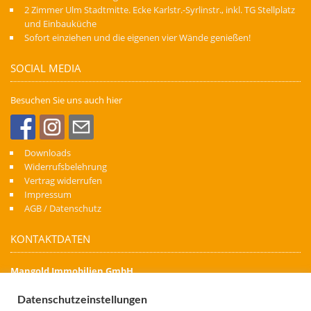
2 Zimmer Ulm Stadtmitte. Ecke Karlstr.-Syrlinstr., inkl. TG Stellplatz
und Einbauküche
Sofort einziehen und die eigenen vier Wände genießen!
SOCIAL MEDIA
Besuchen Sie uns auch hier
Downloads
Widerrufsbelehrung
Vertrag widerrufen
Impressum
AGB / Datenschutz
KONTAKTDATEN
Mangold Immobilien GmbH
Denn Immobilien schaffen Zukunft
Datenschutzeinstellungen
Kapellenstraße 74