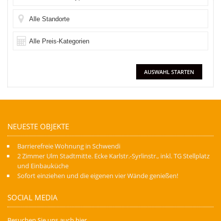
NEUESTE OBJEKTE
Barrierefreie Wohnung in Schwendi
2 Zimmer Ulm Stadtmitte. Ecke Karlstr.-Syrlinstr., inkl. TG Stellplatz
und Einbauküche
Sofort einziehen und die eigenen vier Wände genießen!
SOCIAL MEDIA
Besuchen Sie uns auch hier