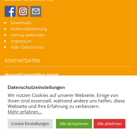
Downloads
Widerrufsbelehrung
Vertrag widerrufen
Impressum
AGB / Datenschutz
KONTAKTDATEN
Mangold Immobilien GmbH
Denn Immobilien schaffen Zukunft
Datenschutzeinstellungen
Kapellenstraße 74
Wir nutzen Cookies auf unserer Webseite. Einige von
88471 Laupheim
ihnen sind essenziell, während andere uns helfen, diese
Telefon: 07392 700 06 62
Webseite und Ihre Erfahrung zu verbessern.
Mehr erfahren...
Mobil: 0173 7638 667
E-Mail:
info@mangold-immobilien.de
Cookie Einstellungen
Alle akzeptieren
Alle ablehnen
© 2026 | Mangold Immobilien GmbH - Denn Immobilien schaffen Zukunft