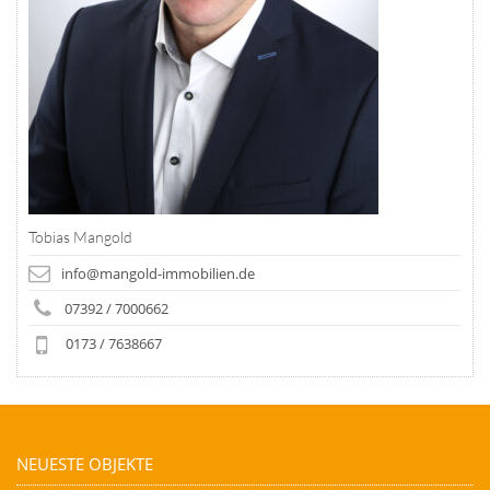
Tobias Mangold
info@mangold-immobilien.de
07392 / 7000662
0173 / 7638667
NEUESTE OBJEKTE