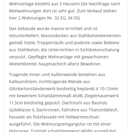
Wohnanlage besteht aus 5 Häusern.Die Nachfrage nach
Mietwohnungen dort ist sehr gut. Zum Verkauf stehen
hier 2 Wohnungen Nr. 32 EG, 34 OG
Das Gebäude wurde massiv errichtet und ist
teilunterkellert. Massivdecken aus Stahlbetonelementen
gemäß Statik, Treppenläufe und-podeste sowie Balkone
aus Stahlbeton, die Untersichten in Sichtbetonschalung
verputzt. Gepflegte Wohnanlage mit gewachsenen
Mieterklientel, hauptsächlich ältere Bewohner.
Tragende Innen und Außenwände bestehen aus
Kalksandstein, nichttragende Wände aus
Gibskartonständerwerk beidseitig beplankt d 10-12mm
mit bewertem Schalldämmmaß 45dB, Ziegelmauerwerk
11,5cm beidseitig geputzt. Dachstuhl aus Bauholz
Güteklasse II, Dachrinnen, Fallrohre aus Titanzinkblech.
Fassade als Putzfassade mit Vollwärmeschutz
ausgeführt. Die Wohnungseingangstür ist mit einer
Holzzarge, Türblatt schalldämmend (40db) ausgeführt,