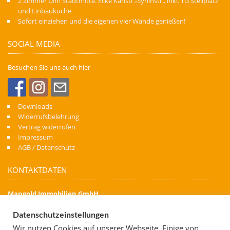
2 Zimmer Ulm Stadtmitte. Ecke Karlstr.-Syrlinstr., inkl. TG Stellplatz
und Einbauküche
Sofort einziehen und die eigenen vier Wände genießen!
SOCIAL MEDIA
Besuchen Sie uns auch hier
Downloads
Widerrufsbelehrung
Vertrag widerrufen
Impressum
AGB / Datenschutz
KONTAKTDATEN
Mangold Immobilien GmbH
Denn Immobilien schaffen Zukunft
Datenschutzeinstellungen
Kapellenstraße 74
Wir nutzen Cookies auf unserer Webseite. Einige von
88471 Laupheim