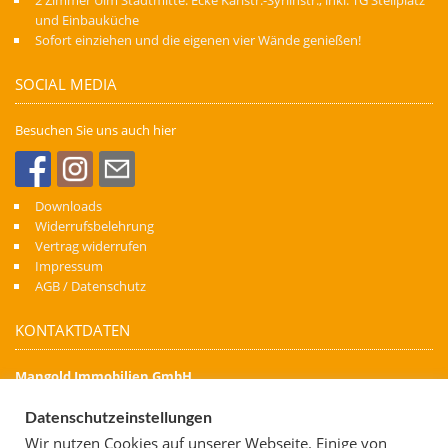
2 Zimmer Ulm Stadtmitte. Ecke Karlstr.-Syrlinstr., inkl. TG Stellplatz
und Einbauküche
Sofort einziehen und die eigenen vier Wände genießen!
SOCIAL MEDIA
Besuchen Sie uns auch hier
Downloads
Widerrufsbelehrung
Vertrag widerrufen
Impressum
AGB / Datenschutz
KONTAKTDATEN
Mangold Immobilien GmbH
Denn Immobilien schaffen Zukunft
Datenschutzeinstellungen
Kapellenstraße 74
Wir nutzen Cookies auf unserer Webseite. Einige von
88471 Laupheim