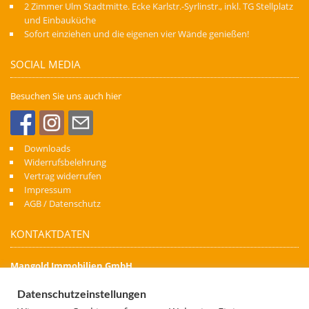
2 Zimmer Ulm Stadtmitte. Ecke Karlstr.-Syrlinstr., inkl. TG Stellplatz
und Einbauküche
Sofort einziehen und die eigenen vier Wände genießen!
SOCIAL MEDIA
Besuchen Sie uns auch hier
Downloads
Widerrufsbelehrung
Vertrag widerrufen
Impressum
AGB / Datenschutz
KONTAKTDATEN
Mangold Immobilien GmbH
Denn Immobilien schaffen Zukunft
Datenschutzeinstellungen
Kapellenstraße 74