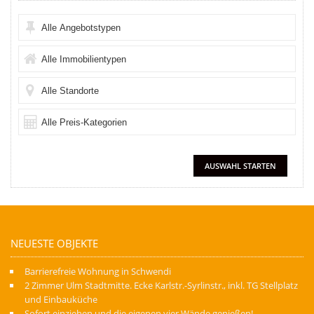
NEUESTE OBJEKTE
Barrierefreie Wohnung in Schwendi
2 Zimmer Ulm Stadtmitte. Ecke Karlstr.-Syrlinstr., inkl. TG Stellplatz
und Einbauküche
Sofort einziehen und die eigenen vier Wände genießen!