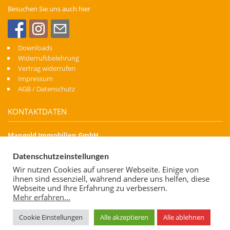
Besuchen Sie uns auch hier
Downloads
Widerrufsbelehrung
Vertrag widerrufen
Impressum
AGB / Datenschutz
KONTAKTDATEN
Mangold Immobilien GmbH
Denn Immobilien schaffen Zukunft
Datenschutzeinstellungen
Kapellenstraße 74
Wir nutzen Cookies auf unserer Webseite. Einige von
88471 Laupheim
ihnen sind essenziell, während andere uns helfen, diese
Telefon: 07392 700 06 62
Webseite und Ihre Erfahrung zu verbessern.
Mehr erfahren...
Mobil: 0173 7638 667
E-Mail:
info@mangold-immobilien.de
Cookie Einstellungen
Alle akzeptieren
Alle ablehnen