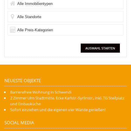
NEUESTE OBJEKTE
Barrierefreie Wohnung in Schwendi
2 Zimmer Ulm Stadtmitte. Ecke Karlstr.-Syrlinstr., inkl. TG Stellplatz
und Einbauküche
Sofort einziehen und die eigenen vier Wände genießen!
SOCIAL MEDIA