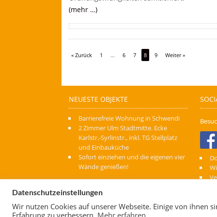
(mehr …)
« Zurück
1
…
6
7
8
9
Weiter »
NEUESTE OBJEKTE
SOCI
Barrierefreie Wohnung in Schwendi
Besuc
2 Zimmer Ulm Stadtmitte. Ecke
Karlstr.-Syrlinstr., inkl. TG Stellplatz
und Einbauküche
Sofort einziehen und die eigenen vier
D
Wände genießen!
Wi
Ve
I
Datenschutzeinstellungen
AG
Wir nutzen Cookies auf unserer Webseite. Einige von ihnen si
Erfahrung zu verbessern.
Mehr erfahren...