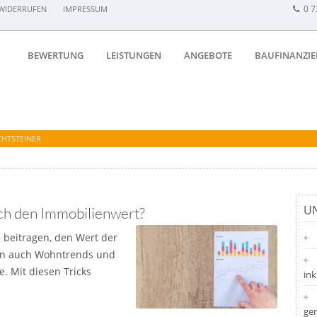
0 7
WIDERRUFEN
IMPRESSUM
BEWERTUNG
LEISTUNGEN
ANGEBOTE
BAUFINANZI
CHTSTEINER
UN
h den Immobilienwert?
u beitragen, den Wert der
len auch Wohntrends und
e. Mit diesen Tricks
ink
ge