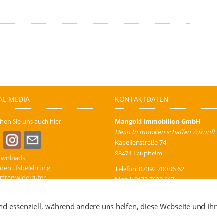
AL MEDIA
KONTAKTDATEN
hen Sie uns auch hier
Mangold Immobilien GmbH
Denn Immobilien schaffen Zukunft
Kapellenstraße 74
88471 Laupheim
ownloads
derrufsbelehrung
Telefon: 07392 700 06 62
rtrag widerrufen
Mobil: 0173 7638 667
mpressum
E-Mail:
info@mangold-immobilien.
B / Datenschutz
nd essenziell, während andere uns helfen, diese Webseite und Ihr