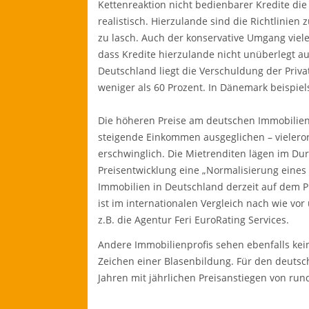
Kettenreaktion nicht bedienbarer Kredite die 
realistisch. Hierzulande sind die Richtlinien 
zu lasch. Auch der konservative Umgang viel
dass Kredite hierzulande nicht unüberlegt a
Deutschland liegt die Verschuldung der Priva
weniger als 60 Prozent. In Dänemark beispiel
Die höheren Preise am deutschen Immobilien
steigende Einkommen ausgeglichen – vielero
erschwinglich. Die Mietrenditen lägen im Durc
Preisentwicklung eine „Normalisierung eines 
Immobilien in Deutschland derzeit auf dem 
ist im internationalen Vergleich nach wie vo
z.B. die Agentur Feri EuroRating Services.
Andere Immobilienprofis sehen ebenfalls kei
Zeichen einer Blasenbildung. Für den deut
Jahren mit jährlichen Preisanstiegen von rund