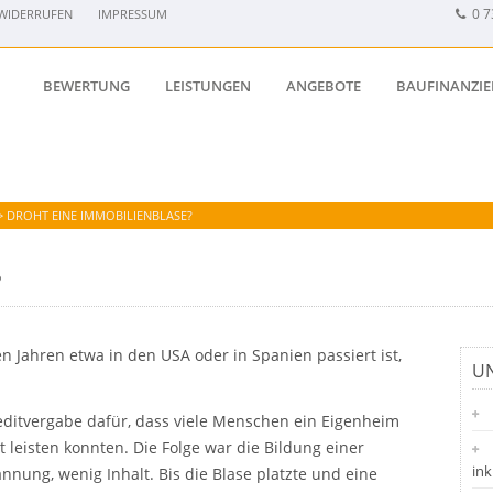
0 7
WIDERRUFEN
IMPRESSUM
BEWERTUNG
LEISTUNGEN
ANGEBOTE
BAUFINANZI
>
DROHT EINE IMMOBILIENBLASE?
?
n Jahren etwa in den USA oder in Spanien passiert ist,
UN
editvergabe dafür, dass viele Menschen ein Eigenheim
 leisten konnten. Die Folge war die Bildung einer
ink
ung, wenig Inhalt. Bis die Blase platzte und eine