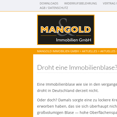
DOWNLOADS
WIDERRUFSBELEHRUNG
VERTRAG 
AGB / DATENSCHUTZ
MANGOLD IMMOBILIEN GMBH
>
AKTUELLES
>
AKTUELLES
Droht eine Immobilienblase
Eine Immobilienblase wie sie in den vergange
droht in Deutschland derzeit nicht.
Oder doch? Damals sorgte eine zu lockere Kr
erworben haben, das sie sich überhaupt nicht
großvolumigen Blase — hohe Oberflächenspann