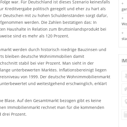
Folge war. Für Deutschland ist dieses Szenario keinesfalls
zur Kreditvergabe politisch geregelt und eher zu hart als
ge
er Deutschen mit zu hohen Schuldenständen sorgt dafür,
ufgenommen werden. Die Zahlen bestätigen das: In
Wo
ten Haushalte in Relation zum Bruttoinlandsprodukt bei
sweise sind es mehr als 120 Prozent.
st
markt werden durch historisch niedrige Bauzinsen und
rts bleiben deutsche Wohnimmobilien damit
IM
hschnitt stabil bei vier Prozent. Man sieht in der
lange unterbewerten Marktes. Inflationsbereinigt liegen
Preisniveau von 1999. Der deutsche Wohnimmobilienmarkt
r unterbewertet und weitestgehend erschwinglich, erklärt
ne Blase. Auf den Gesamtmarkt bezogen gibt es keine
schen Immobilienmarkt rechnet man für die kommenden
 drei Prozent.