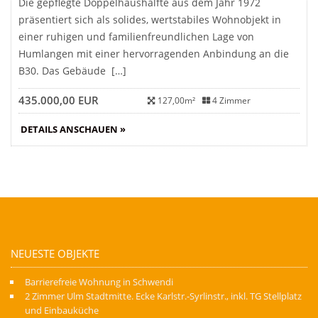
Die gepflegte Doppelhaushälfte aus dem Jahr 1972
präsentiert sich als solides, wertstabiles Wohnobjekt in
einer ruhigen und familienfreundlichen Lage von
Humlangen mit einer hervorragenden Anbindung an die
B30. Das Gebäude […]
435.000,00 EUR
127,00m²
4 Zimmer
DETAILS ANSCHAUEN »
NEUESTE OBJEKTE
Barrierefreie Wohnung in Schwendi
2 Zimmer Ulm Stadtmitte. Ecke Karlstr.-Syrlinstr., inkl. TG Stellplatz
und Einbauküche