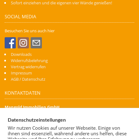
Sofort einziehen und die eigenen vier Wände genießen!
SOCIAL MEDIA
Besuchen Sie uns auch hier
Downloads
Widerrufsbelehrung
Vertrag widerrufen
Impressum
AGB / Datenschutz
KONTAKTDATEN
Mangold Immobilien GmbH
Denn Immobilien schaffen Zukunft
Datenschutzeinstellungen
Kapellenstraße 74
88471 Laupheim
Wir nutzen Cookies auf unserer Webseite. Einige von
ihnen sind essenziell, während andere uns helfen, diese
Telefon: 07392 700 06 62