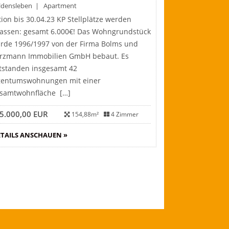
ldensleben | Apartment
tion bis 30.04.23 KP Stellplätze werden
lassen: gesamt 6.000€! Das Wohngrundstück
rde 1996/1997 von der Firma Bolms und
rzmann Immobilien GmbH bebaut. Es
tstanden insgesamt 42
gentumswohnungen mit einer
samtwohnfläche […]
5.000,00 EUR
154,88m²
4 Zimmer
TAILS ANSCHAUEN »