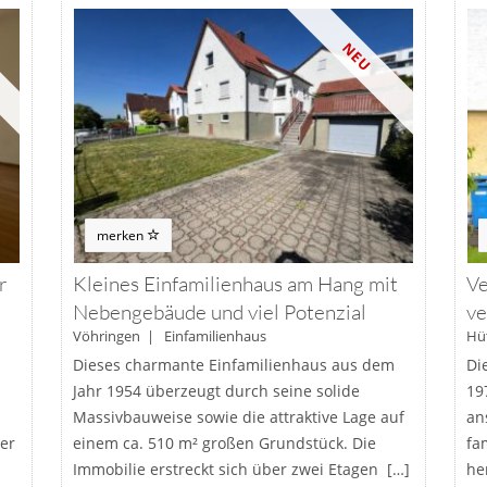
NEU
merken
r
Kleines Einfamilienhaus am Hang mit
Ve
Nebengebäude und viel Potenzial
ve
Vöhringen | Einfamilienhaus
Hü
Dieses charmante Einfamilienhaus aus dem
Di
Jahr 1954 überzeugt durch seine solide
19
Massivbauweise sowie die attraktive Lage auf
an
er
einem ca. 510 m² großen Grundstück. Die
fa
Immobilie erstreckt sich über zwei Etagen […]
he