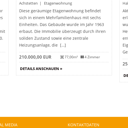
Achstetten | Etagenwohnung
Ha
hr
Diese geräumige Etagenwohnung befindet
Ak
es
sich in einem Mehrfamilienhaus mit sechs
er
Einheiten. Das Gebäude wurde im Jahr 1963
wu
mit
erbaut. Die Immobilie überzeugt durch ihren
He
0.
soliden Zustand sowie eine zentrale
en
Heizungsanlage, die […]
Ei
Ge
210.000,00 EUR
77,00m²
4 Zimmer
25
DETAILS ANSCHAUEN »
DE
AL MEDIA
KONTAKTDATEN