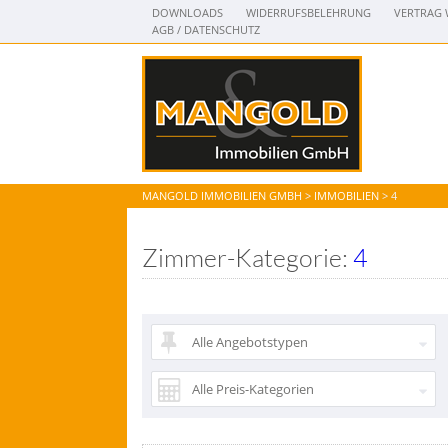
DOWNLOADS
WIDERRUFSBELEHRUNG
VERTRAG 
AGB / DATENSCHUTZ
MANGOLD IMMOBILIEN GMBH
>
IMMOBILIEN
>
4
Zimmer-Kategorie:
4
Alle Angebotstypen
Alle Preis-Kategorien