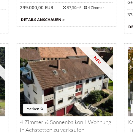
Ge
299.000,00 EUR
97,50m²
4 Zimmer
33
DETAILS ANSCHAUEN »
DE
NEU
merken
4 Zimmer & Sonnenbalkon!! Wohnung
Ka
in Achstetten zu verkaufen
Ha