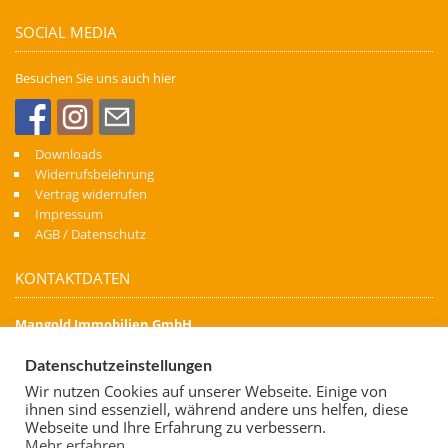
SOCIAL MEDIA
Besuchen Sie uns auch hier
Downloads
Widerrufsbelehrung
Vertrag widerrufen
Impressum
AGB / Datenschutz
KONTAKTDATEN
Mangold Immobilien GmbH
Denn Immobilien schaffen Zukunft
Datenschutzeinstellungen
Kapellenstraße 74
Wir nutzen Cookies auf unserer Webseite. Einige von
88471 Laupheim
ihnen sind essenziell, während andere uns helfen, diese
Telefon: 07392 700 06 62
Webseite und Ihre Erfahrung zu verbessern.
Mehr erfahren...
Mobil: 0173 7638 667