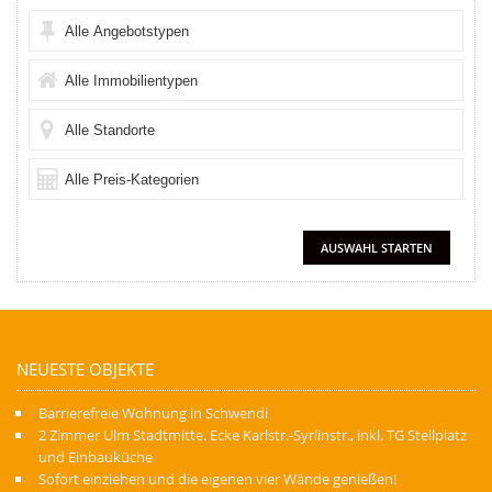
NEUESTE OBJEKTE
Barrierefreie Wohnung in Schwendi
2 Zimmer Ulm Stadtmitte. Ecke Karlstr.-Syrlinstr., inkl. TG Stellplatz
und Einbauküche
Sofort einziehen und die eigenen vier Wände genießen!